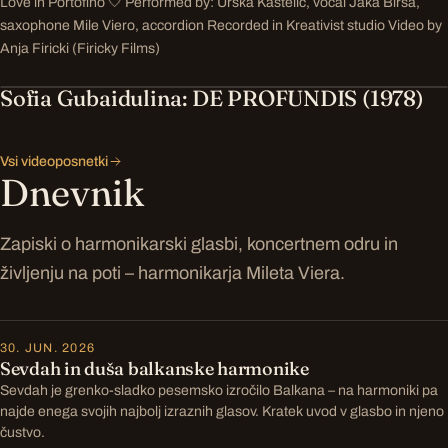
Love in Portofino 🤍 Performed by: Urška Kastelic, vocal Jaka Birsa,
saxophone Mile Viero, accordion Recorded in Kreativist studio Video by
Anja Firicki (Firicky Films)
Sofia Gubaidulina: DE PROFUNDIS (1978)
Vsi videoposnetki
Dnevnik
Zapiski o harmonikarski glasbi, koncertnem odru in
življenju na poti – harmonikarja Mileta Viera.
30. JUN. 2026
Sevdah in duša balkanske harmonike
Sevdah je grenko-sladko pesemsko izročilo Balkana – na harmoniki pa
najde enega svojih najbolj izraznih glasov. Kratek uvod v glasbo in njeno
čustvo.