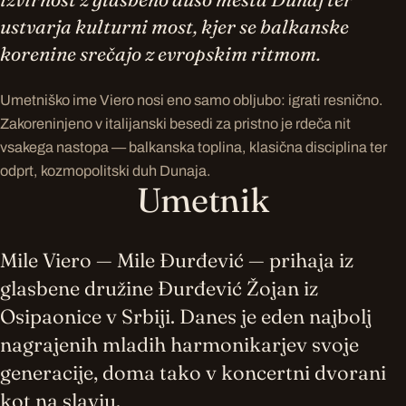
ustvarja kulturni most, kjer se balkanske
korenine srečajo z evropskim ritmom.
Umetniško ime Viero nosi eno samo obljubo: igrati resnično.
Zakoreninjeno v italijanski besedi za pristno je rdeča nit
vsakega nastopa — balkanska toplina, klasična disciplina ter
odprt, kozmopolitski duh Dunaja.
Umetnik
Mile Viero — Mile Đurđević — prihaja iz
glasbene družine Đurđević Žojan iz
Osipaonice v Srbiji. Danes je eden najbolj
nagrajenih mladih harmonikarjev svoje
generacije, doma tako v koncertni dvorani
kot na slavju.