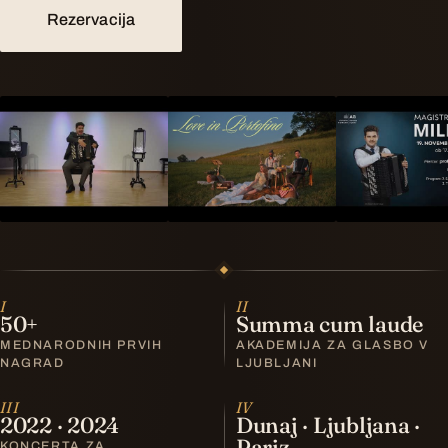
Rezervacija
I
II
50+
Summa cum laude
MEDNARODNIH PRVIH
AKADEMIJA ZA GLASBO V
NAGRAD
LJUBLJANI
III
IV
2022 · 2024
Dunaj · Ljubljana ·
Pariz
KONCERTA ZA