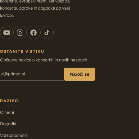
korenine, evropski ritem. Na voljo za
koncerte, poroke in dogodke po vsej
Evropi.
OSTANITE V STIKU
Občasne novice o koncertih in novih nastopih.
Naroči se
RAZIŠČI
O meni
Dogodki
Videoposnetki