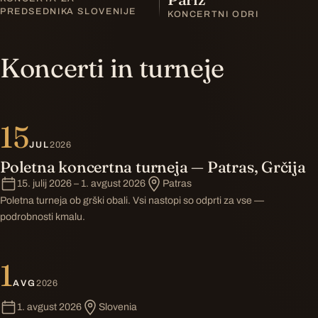
PREDSEDNIKA SLOVENIJE
KONCERTNI ODRI
Koncerti in turneje
15
JUL
2026
Poletna koncertna turneja — Patras, Grčija
15. julij 2026 – 1. avgust 2026
Patras
Poletna turneja ob grški obali. Vsi nastopi so odprti za vse —
podrobnosti kmalu.
1
AVG
2026
1. avgust 2026
Slovenia