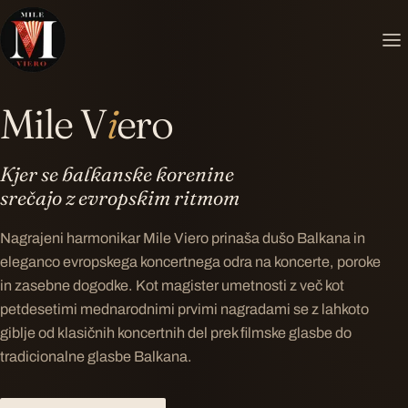
MILE VIERO ✦ MILE VIERO ✦ MILE VIERO ✦
Mile V
i
ero
Kjer se balkanske korenine
srečajo z evropskim ritmom
Nagrajeni harmonikar Mile Viero prinaša dušo Balkana in
eleganco evropskega koncertnega odra na koncerte, poroke
in zasebne dogodke. Kot magister umetnosti z več kot
petdesetimi mednarodnimi prvimi nagradami se z lahkoto
giblje od klasičnih koncertnih del prek filmske glasbe do
tradicionalne glasbe Balkana.